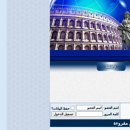
اسم العضو
حفظ البيانات؟
كلمة المرور
 مقروءة